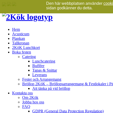
Den här webbplatsen
använder
cook
sidan godkänner du detta.
Hem
Acusticum
Plankan
Tallkronan
2KöK Lunchkort
Boka festen
Catering
Lunchcatering
Bufféer
Tapas & Snittar
Leverans
Fester och Arrangemang
Bröllop 2KöK – Bröllopsarrangemang & Festlokaler i Pi
Att tänka på vid bröllop
Kontakta oss
Om 2Kök
Jobba hos oss
FAQ
GDPR (General Data Protection Regulation)